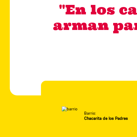
"En los c
arman part
Barrio:
Chacarita de los Padres