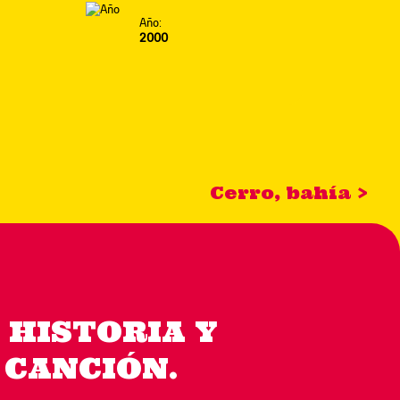
Año:
2000
Cerro, bahía >
 HISTORIA Y
 CANCIÓN.