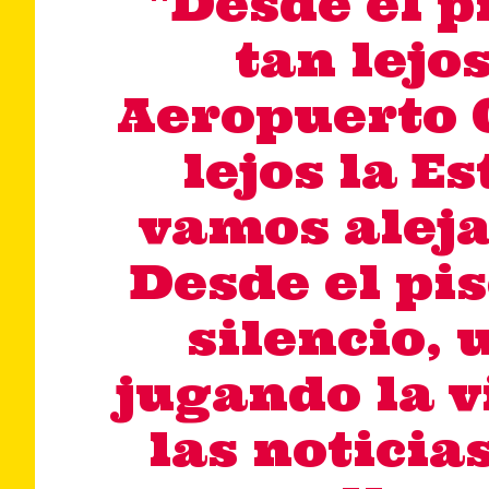
"Desde el p
tan lejos
Aeropuerto C
lejos la E
vamos aleja
Desde el pis
silencio, 
jugando la v
las noticia