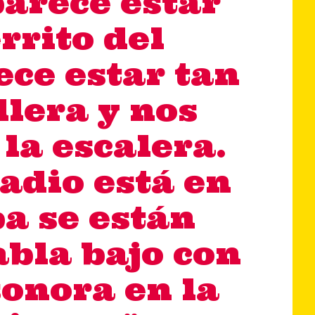
parece estar
errito del
ece estar tan
llera y nos
la escalera.
tadio está en
ba se están
abla bajo con
sonora en la