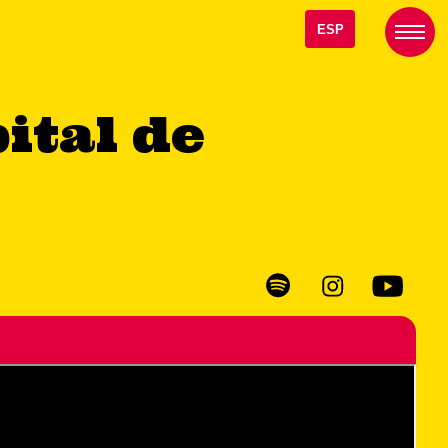
ESP
ital de