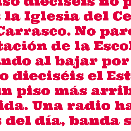
iso dieciséis no 
 la Iglesia del C
arrasco. No par
stación de la Esco
ndo al bajar por 
o dieciséis el Es
un piso más arri
ida. Una radio h
s del día, banda 