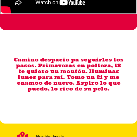
Camino despacio pa seguirles los
pasos. Primaveras en pollera, 18
te quiero un montón. Iluminas
lunes para mí. Tomo un 21 y me
enamoo de nuevo. Aspiro lo que
puedo, lo rico de su pelo.
Neighborhoods: