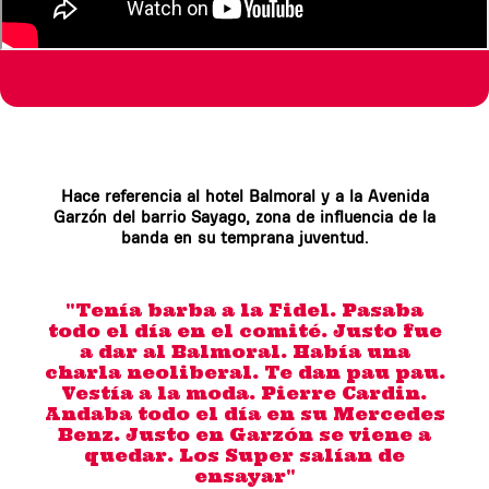
Hace referencia al hotel Balmoral y a la Avenida
Garzón del barrio Sayago, zona de influencia de la
banda en su temprana juventud.
"Tenía barba a la Fidel. Pasaba
todo el día en el comité. Justo fue
a dar al Balmoral. Había una
charla neoliberal. Te dan pau pau.
Vestía a la moda. Pierre Cardin.
Andaba todo el día en su Mercedes
Benz. Justo en Garzón se viene a
quedar. Los Super salían de
ensayar"