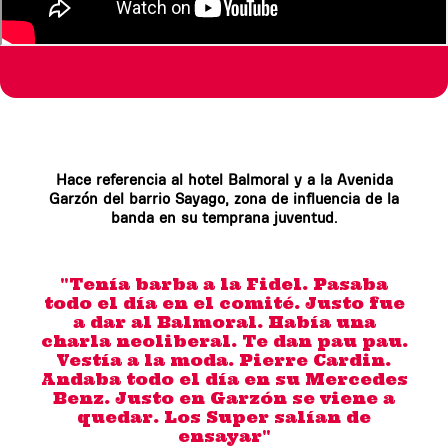
Hace referencia al hotel Balmoral y a la Avenida
Garzón del barrio Sayago, zona de influencia de la
banda en su temprana juventud.
"Tenía barba a la Fidel. Pasaba
todo el día en el comité. Justo fue
a dar al Balmoral. Había una
charla neoliberal. Te dan pau pau.
Vestía a la moda. Pierre Cardin.
Andaba todo el día en su Mercedes
Benz. Justo en Garzón se viene a
quedar. Los Super salían de
ensayar"