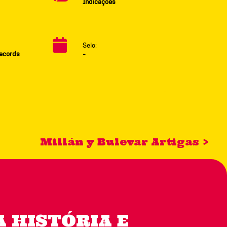
Indicações
Selo:
Records
-
Millán y Bulevar Artigas >
 HISTÓRIA E