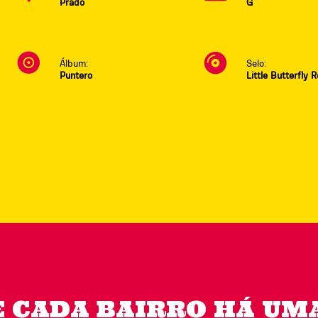
Prado
G
Álbum:
Selo:
Puntero
Little Butterfly 
E CADA BAIRRO HÁ UMA