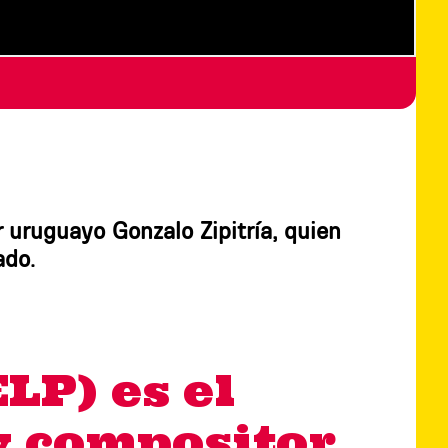
 uruguayo Gonzalo Zipitría, quien
ado.
LP) es el
y compositor