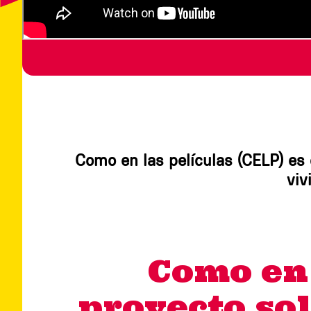
Como en las películas (CELP) es 
viv
Como en 
proyecto so