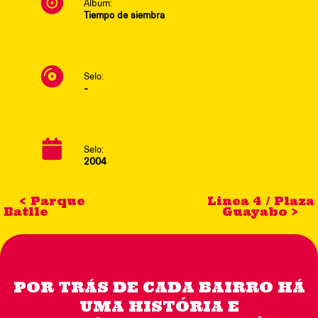
Álbum:
Tiempo de siembra
Selo:
-
Selo:
2004
< Parque
Linea 4 / Plaza
Batlle
Guayabo >
POR TRÁS DE CADA BAIRRO HÁ
UMA HISTÓRIA E